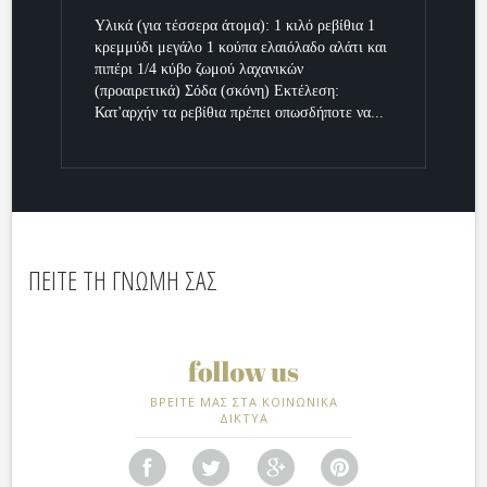
Υλικά (για τέσσερα άτομα): 1 κιλό ρεβίθια 1
κρεμμύδι μεγάλο 1 κούπα ελαιόλαδο αλάτι και
πιπέρι 1/4 κύβο ζωμού λαχανικών
(προαιρετικά) Σόδα (σκόνη) Εκτέλεση:
Κατ'αρχήν τα ρεβίθια πρέπει οπωσδήποτε να...
ΠΕΙΤΕ ΤΗ ΓΝΩΜΗ ΣΑΣ
ΒΡΕΙΤΕ ΜΑΣ ΣΤΑ ΚΟΙΝΩΝΙΚΑ
ΔΙΚΤΥΑ