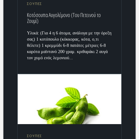
ΣΟΥΠΕΣ
Κοτόσουπα Αυγολέμονο (Του Πετεινού το
Ζουμί)
Υλικά: (Για 4 η 6 άτομα, ανάλογα με την όρεξη
σας) 1 κοτόπουλο (κόκκορας, κότα, ο,τι
θέλετε) 1 κρεμμύδι 6-8 πατάτες μέτριες 6-8
καρότα μαϊντανό 200 γραμ. κριθαράκι 2 αυγά
τον χυμό ενός λεμονιού...
ΣΟΥΠΕΣ