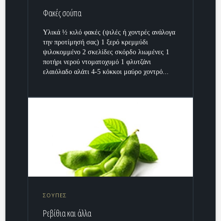
Φακές σούπα
Υλικά ½ κιλό φακές (ψιλές ή χοντρές ανάλογα
την προτίμησή σας) 1 ξερό κρεμμύδι
ψιλοκομμένο 2 σκελίδες σκόρδο λιωμένες 1
ποτήρι νερού ντοματοχυμό 1 φλυτζάνι
ελαιόλαδο αλάτι 4-5 κόκκοι μαύρο χοντρό...
ΣΟΥΠΕΣ
Ρεβίθια και άλλα