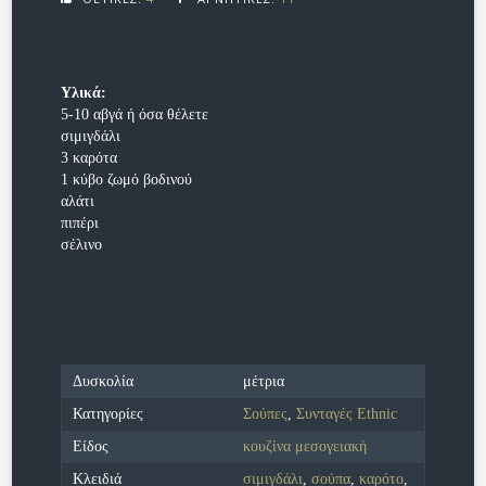
Υλικά:
5-10 αβγά ή όσα θέλετε
σιμιγδάλι
3 καρότα
1 κύβο ζωμό βοδινού
αλάτι
πιπέρι
σέλινο
Δυσκολία
μέτρια
Κατηγορίες
Σούπες
,
Συνταγές Ethnic
Είδος
κουζίνα μεσογειακή
Κλειδιά
σιμιγδάλι
,
σούπα
,
καρότο
,