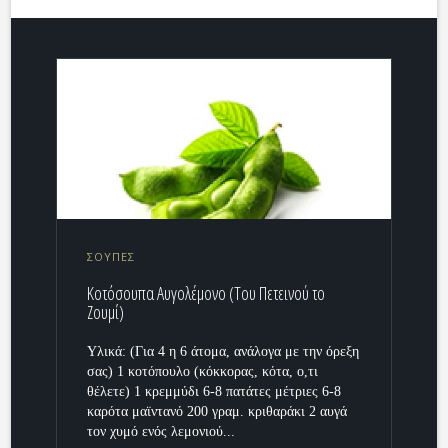
ΣΟΥΠΕΣ
Κοτόσουπα Αυγολέμονο (Του Πετεινού το
Ζουμί)
Υλικά: (Για 4 η 6 άτομα, ανάλογα με την όρεξη
σας) 1 κοτόπουλο (κόκκορας, κότα, ο,τι
θέλετε) 1 κρεμμύδι 6-8 πατάτες μέτριες 6-8
καρότα μαϊντανό 200 γραμ. κριθαράκι 2 αυγά
τον χυμό ενός λεμονιού...