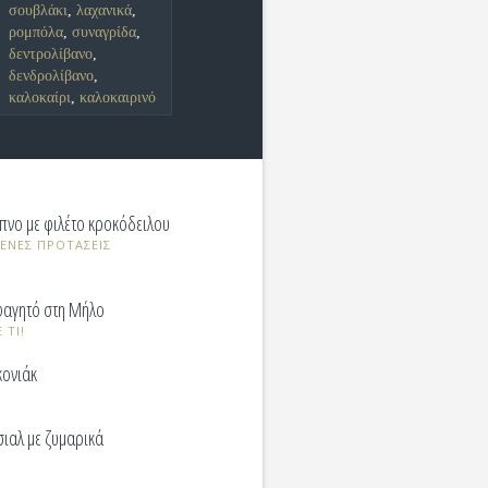
σουβλάκι
,
λαχανικά
,
ρομπόλα
,
συναγρίδα
,
δεντρολίβανο
,
δενδρολίβανο
,
καλοκαίρι
,
καλοκαιρινό
πνο με φιλέτο κροκόδειλου
ΝΕΣ ΠΡΟΤΑΣΕΙΣ
φαγητό στη Μήλο
 ΤΙ!
κονιάκ
ιαλ με ζυμαρικά