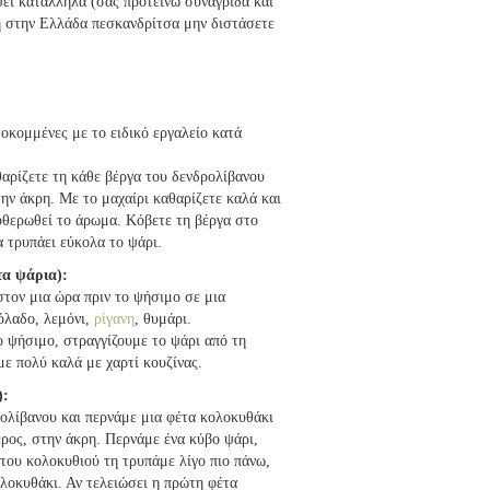
ψει κατάλληλα (σας προτείνω συναγρίδα και
η στην Ελλάδα πεσκανδρίτσα μην διστάσετε
οκομμένες με το ειδικό εργαλείο κατά
αρίζετε τη κάθε βέργα του δενδρολίβανου
ην άκρη. Με το μαχαίρι καθαρίζετε καλά και
υθερωθεί το άρωμα. Κόβετε τη βέργα στο
 τρυπάει εύκολα το ψάρι.
τα ψάρια):
τον μια ώρα πριν το ψήσιμο σε μια
όλαδο, λεμόνι,
ρίγανη
, θυμάρι.
ο ψήσιμο, στραγγίζουμε το ψάρι από τη
με πολύ καλά με χαρτί κουζίνας.
):
ολίβανου και περνάμε μια φέτα κολοκυθάκι
ρος, στην άκρη. Περνάμε ένα κύβο ψάρι,
 του κολοκυθιού τη τρυπάμε λίγο πιο πάνω,
ολοκυθάκι. Αν τελειώσει η πρώτη φέτα