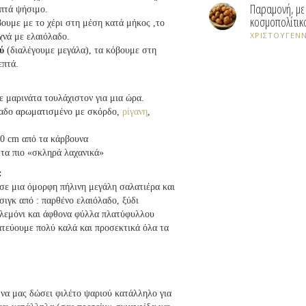
Παραμονή, μ
επτά ψήσιμο.
κοσμοπολίτικ
βουμε με το χέρι στη μέση κατά μήκος ,το
ΧΡΙΣΤΟΥΓΕΝΝ
χνά με ελαιόλαδο.
ύ
(διαλέγουμε μεγάλα), τα κόβουμε στη
επτά.
ε μαρινάτα τουλάχιστον για μια ώρα.
λαδο αρωματισμένο με σκόρδο,
ρίγανη
,
0 cm από τα κάρβουνα
 τα πιο «σκληρά λαχανικά»
:
σε μια όμορφη πήλινη μεγάλη σαλατιέρα και
σιγκ από : παρθένο ελαιόλαδο, ξύδι
 λεμόνι και άφθονα φύλλα πλατύφυλλου
ατεύουμε πολύ καλά και προσεκτικά όλα τα
να μας δώσει φιλέτο ψαριού κατάλληλο για