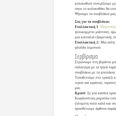
κολοκυθιού συνεχίζουμε με
οπου το κολοκυθάκι θα ειν
Ψήνουμε τα σουβλάκια μας 
Σος για τα σουβλάκια:
Εναλλακτική 1
:
Μαγιονέζα
ψιλοκομμένο μαϊντανό, αρω
μια κουταλιά εξαιρετικής 
Εναλλακτική 2:
Μια απλή 
φλούδα λεμονιού.
Σερβίρισμα
Στρώνουμε στη βεράντα μα
σαλατιέρα με τα ψητά λαχα
σουβλάκια με τα μπολάκια 
Τοποθετούμε στο τραπέζι κ
νερού και κρασιού, πιρούνι
μας.
Κρασί:
Σε μια κανάτα κρασ
Κεφαλονίτικη ρομπόλα ενι
(πλυμένη πολύ καλά και σκ
προσθέτουμε άφθονα παγάκ