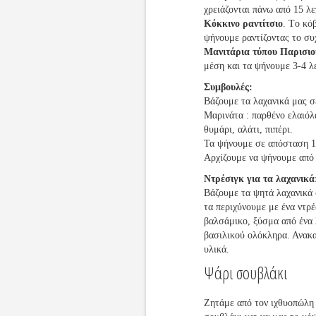
χρειάζονται πάνω από 15 λ
Κόκκινο ραντίτσιο
. Tο κό
ψήνουμε ραντίζοντας το συ
Μανιτάρια τύπου Παρισιο
μέση και τα ψήνουμε 3-4 λ
Συμβουλές:
Βάζουμε τα λαχανικά μας σ
Μαρινάτα : παρθένο ελαιό
θυμάρι, αλάτι, πιπέρι.
Τα ψήνουμε σε απόσταση 1
Αρχίζουμε να ψήνουμε από
Ντρέσιγκ για τα λαχανικά
Βάζουμε τα ψητά λαχανικά 
τα περιχύνουμε με ένα ντρέ
βαλσάμικο, ξύσμα από ένα
βασιλικού ολόκληρα. Ανακ
υλικά.
Ψάρι σουβλάκι
Ζητάμε από τον ιχθυοπώλη 