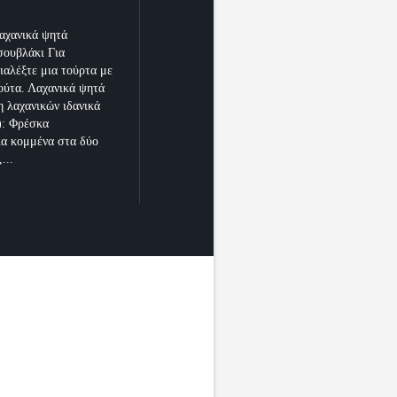
αχανικά ψητά
σουβλάκι Για
διαλέξτε μια τούρτα με
ούτα. Λαχανικά ψητά
η λαχανικών ιδανικά
): Φρέσκα
α κομμένα στα δύο
...