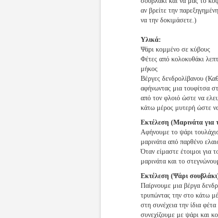
σουβλάκι και να μας το κό
αν βρείτε την παρεξηγημέν
να την δοκιμάσετε.)
Υλικά:
Ψάρι κομμένο σε κύβους
Φέτες από κολοκυθάκι λεπτ
μήκος
Βέργες δενδρολίβανου (Καθ
αφήνωντας μια τουφίτσα στ
από τον φλοιό ώστε να ελε
κάτω μέρος μυτερή ώστε να
Εκτέλεση (Μαρινάτα για 
Αφήνουμε το ψάρι τουλάχισ
μαρινάτα από παρθένο ελαι
Όταν είμαστε έτοιμοι για τ
μαρινάτα και το στεγνώνου
Εκτέλεση (Ψάρι σουβλάκι
Παίρνουμε μια βέργα δενδρ
τρυπώντας την στο κάτω μέ
στη συνέχεια την ίδια φέτα
συνεχίζουμε με ψάρι και κ