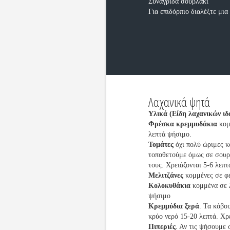
Συναγρίδα σουβλάκι
Για επιδόρπιο διαλέξτε μια
Λαχανικά ψητά
Υλικά (Είδη λαχανικών ιδ
Φρέσκα κρεμμυδάκια
κομ
λεπτά ψήσιμο.
Τομάτες
όχι πολύ ώριμες κ
τοποθετούμε όμως σε σουρ
τους. Χρειάζονται 5-6 λεπ
Μελιτζάνες
κομμένες σε φ
Κολοκυθάκια
κομμένα σε λ
ψήσιμο
Κρεμμύδια ξερά
. Τα κόβο
κρύο νερό 15-20 λεπτά. Χρ
Πιπεριές
. Αν τις ψήσουμε 