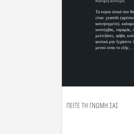
καθαρή Δευτέρα
Τα κύρια υλικά που θ
είναι: χταπόδι (φρέσκ
κατεψυγμένο), καλαμ
κονσέρβας, ταραμάς, 
μελιτζάνες, φάβα, κολ
φυσικά μην ξεχάσετε 
μενού είναι το εξής:...
ΠΕΙΤΕ ΤΗ ΓΝΩΜΗ ΣΑΣ