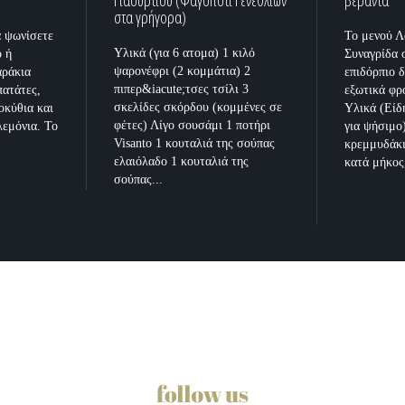
Γιαουρτιού (Φαγοπότι Γενεθλίων
βεράντα
στα γρήγορα)
α ψωνίσετε
Το μενού Λ
Υλικά (για 6 ατομα) 1 κιλό
ο ή
Συναγρίδα 
ψαρονέφρι (2 κομμάτια) 2
αράκια
επιδόρπιο 
πιπερ&iacute;τσες τσίλι 3
πατάτες,
εξωτικά φρ
σκελίδες σκόρδου (κομμένες σε
οκύθια και
Υλικά (Είδ
φέτες) Λίγο σουσάμι 1 ποτήρι
λεμόνια. Το
για ψήσιμο
Visanto 1 κουταλιά της σούπας
κρεμμυδάκι
ελαιόλαδο 1 κουταλιά της
κατά μήκος,
σούπας...