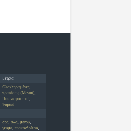
μέτρια
Ολοκληρωμένες
προτάσεις (Μενού)
,
Που να φάτε τι!
,
Ψαρικά
σος
,
σως
,
μενού
,
γεύμα
,
πεσκανδρίτσα
,