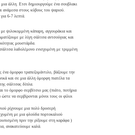
 μια άλλη. Ετσι δημιουργούμε ένα σουβλακι
αι ανάμεσα στους κύβους του ψαριού.
για 6-7 λεπτά.
με ψιλοκομμένη κάπαρη, αγγουράκια και
ματίζουμε με λίγη σάλτσα αντσούγιας και
ποιότητας μουστάρδα.
σάλτσα λαδολέμονο ενισχυμένη με τριμμένη
ς ένα όμορφο τραπεζομάντιλο, βάζουμε την
νικά και σε μια άλλη όμορφη πιατέλα τα
της σάλτσας δίπλα.
αι το όμορφο σερβίτσιο μας (πιάτο, ποτήρια
) ώστε να σερβίρονται μόνοι τους οι φίλοι
ιού ρίχνουμε μια πολύ δροσερή
σχυμένη με μια φλούδα πορτοκαλιού
ουπισμένη πριν την ρίξουμε στη καράφα )
ια, ανακατεύουμε καλά.