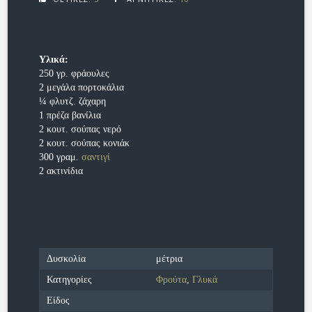
Υλικά:
250 γρ. φράουλες
2 μεγάλα πορτοκάλια
¼ φλυτζ. ζάχαρη
1 πρέζα βανίλια
2 κουτ. σούπας νερό
2 κουτ. σούπας κονιάκ
300 γραμ.
σαντιγί
2 ακτινίδια
Δυσκολία
μέτρια
Κατηγορίες
Φρούτα
,
Γλυκά
Είδος