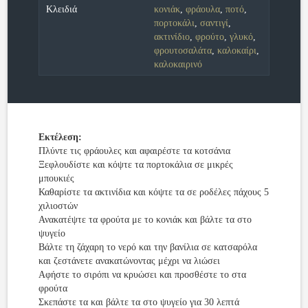
Κλειδιά
κονιάκ
,
φράουλα
,
ποτό
,
πορτοκάλι
,
σαντιγί
,
ακτινίδιο
,
φρούτο
,
γλυκό
,
φρουτοσαλάτα
,
καλοκαίρι
,
καλοκαιρινό
Εκτέλεση:
Πλύντε τις φράουλες και αφαιρέστε τα κοτσάνια
Ξεφλουδίστε και κόψτε τα πορτοκάλια σε μικρές
μπουκιές
Καθαρίστε τα ακτινίδια και κόψτε τα σε ροδέλες πάχους 5
χιλιοστών
Ανακατέψτε τα φρούτα με το κονιάκ και βάλτε τα στο
ψυγείο
Βάλτε τη ζάχαρη το νερό και την βανίλια σε κατσαρόλα
και ζεστάνετε ανακατώνοντας μέχρι να λιώσει
Αφήστε το σιρόπι να κρυώσει και προσθέστε το στα
φρούτα
Σκεπάστε τα και βάλτε τα στο ψυγείο για 30 λεπτά