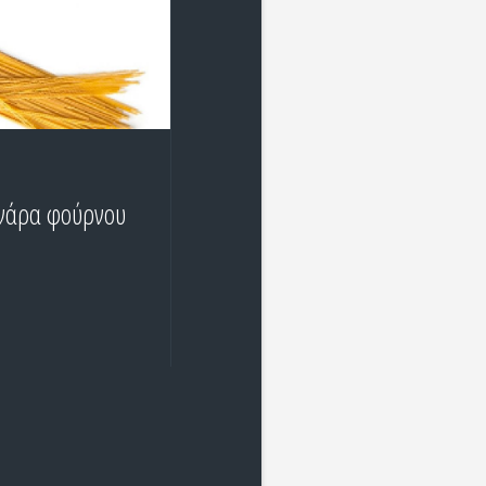
νάρα φούρνου