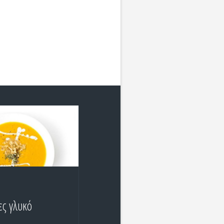
ς γλυκό