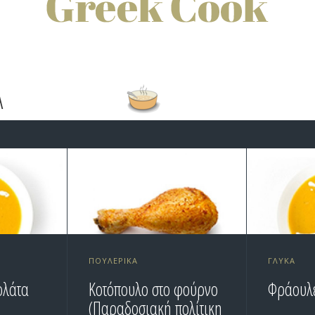
A
ΠΟΥΛΕΡΙΚΆ
ΓΛΥΚΆ
ολάτα
Κοτόπουλο στο φούρνο
Φράουλε
(Παραδοσιακή πολίτικη