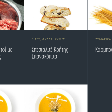
ΠΊΤΕΣ, ΦΎΛΛΑ, ΖΎΜΕΣ
ΖΥΜΑΡΙΚΆ
τοί με
Σπεσιαλιτέ Κρήτης
Καρμπο
ς
Σπανακόπιτα