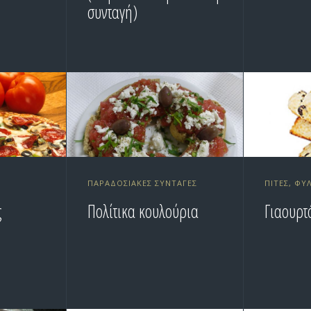
συνταγή)
ΠΑΡΑΔΟΣΙΑΚΈΣ ΣΥΝΤΑΓΈΣ
ΠΊΤΕΣ, ΦΎ
ς
Πολίτικα κουλούρια
Γιαουρτ