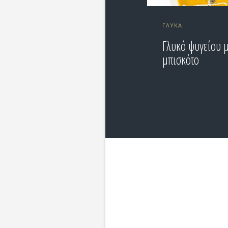
ΓΛΥΚΆ
Γλυκό ψυγείου 
μπισκότο