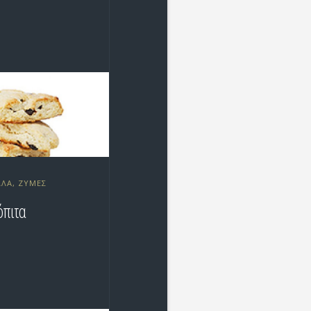
ΛΛΑ, ΖΎΜΕΣ
όπιτα