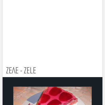
ΖΕΛΕ - ZELE