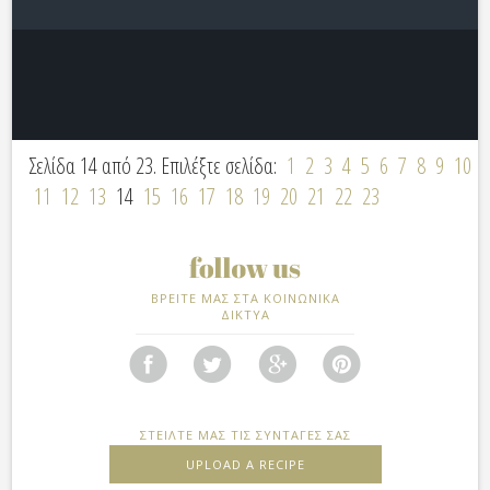
Σελίδα 14 από 23. Επιλέξτε σελίδα:
1
2
3
4
5
6
7
8
9
10
11
12
13
14
15
16
17
18
19
20
21
22
23
ΒΡΕΙΤΕ ΜΑΣ ΣΤΑ ΚΟΙΝΩΝΙΚΑ
ΔΙΚΤΥΑ
ΣΤΕΙΛΤΕ ΜΑΣ ΤΙΣ ΣΥΝΤΑΓΕΣ ΣΑΣ
UPLOAD A RECIPE