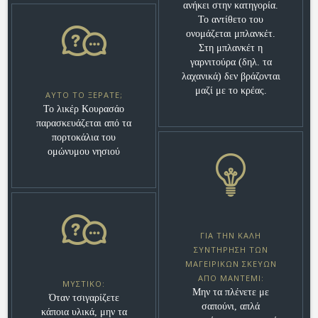
ανήκει στην κατηγορία.
Το αντίθετο του
ονομάζεται μπλανκέτ.
Στη μπλανκέτ η
γαρνιτούρα (δηλ. τα
λαχανικά) δεν βράζονται
μαζί με το κρέας.
ΑΥΤΌ ΤΟ ΞΈΡΑΤΕ;
Το λικέρ Κουρασάο
παρασκευάζεται από τα
πορτοκάλια του
ομώνυμου νησιού
ΓΙΑ ΤΗΝ ΚΑΛΉ
ΣΥΝΤΉΡΗΣΗ ΤΩΝ
ΜΑΓΕΙΡΙΚΏΝ ΣΚΕΥΏΝ
ΑΠΌ ΜΑΝΤΈΜΙ:
ΜΥΣΤΙΚΌ:
Μην τα πλένετε με
Όταν τσιγαρίζετε
σαπούνι, απλά
κάποια υλικά, μην τα