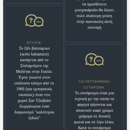
να προσθέσετε
μοσχοκάρυδο-θα δώσει
πολύ ιδιαίτερη γεύση
στην πανεύκολη αυτή
συνταγή
ΙΣΤΟΡΊΑ:
Το ξίδι βαλσαμικο
(aceto balsamico)
κατάγεται από το
Σπιλαμπέρτο της
Μοδένας στην Ιταλία.
Έγινε γνωστό στον
ΓΙΑ ΠΕΤΥΧΗΜΈΝΟ
υπόλοιπο κόσμο από το
ΣΟΤΆΡΙΣΜΑ:
1966 (για εμπορικούς
Το σοτάρισμα είναι μια
σκοπούς) όταν στο
τεχνική με την οποία τα
χωριό Σαν Τζιοβιάνι
φαγητά ψήνονται και
διοργάνωσαν έναν
αποκτούν καφέ χρώμα
διαγωνισμό "καλύτερου
γρήγορα σε δυνατή
ξιδιού"
φωτιά και σε λίγο λίπος.
Κατά το σοτάρισμα