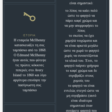
είναι σημαντικό:
το λίπος να καίει πολύ
ώστε το φαγητό να
πάρει καφέ χρώμα και
να μην απορροφήσει το
λίπος
ΙΣΤΟΡΊΑ:
το σκεύος να έχει
Η εταιρεία McIlhenny
χαμηλά τοιχώματα και
κατασκευάζει τη σος
να είναι αρκετά μεγάλο
ταμπάσκο από το 1868.
ώστε να χωρά το φαγητό
Ο Edmund McIlhenny
χωρίς να συνοστίζονται
ήταν αυτός που φύτεψε
τα υλικά του. Έτσι, το
τις πρώτες κόκκινες
φαγητό παίρνει γρήγορα
πιπεριές στο Avery
το καφέ χρώμα και δε
Island το 1860 και λίγο
σιγοβράζει στους
αργότερα επινόησε την
χυμούς του
πασίγνωστη σος
το φαγητό να είναι
ταμπάσκο
εντελώς στεγνό ώστε να
μη σιγοβράσει (αυτό
είναι ιδιαίτερα
σημαντικό όταν
σοτάρετε φαγητά που