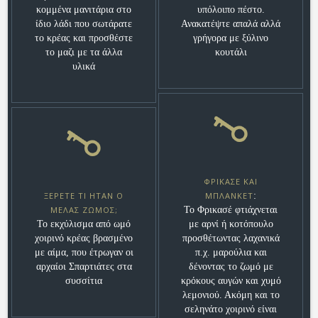
κομμένα μανιτάρια στο
υπόλοιπο πέστο.
ίδιο λάδι που σωτάρατε
Ανακατέψτε απαλά αλλά
το κρέας και προσθέστε
γρήγορα με ξύλινο
το μαζι με τα άλλα
κουτάλι
υλικά
ΦΡΙΚΑΣΈ ΚΑΙ
ΞΈΡΕΤΕ ΤΙ ΉΤΑΝ Ο
ΜΠΛΑΝΚΈΤ
:
ΜΈΛΑΣ ΖΩΜΌΣ;
Το Φρικασέ φτιάχνεται
Το εκχύλισμα από ωμό
με αρνί ή κοτόπουλο
χοιρινό κρέας βρασμένο
προσθέτωντας λαχανικά
με αίμα, που έτρωγαν οι
π.χ. μαρούλια και
αρχαίοι Σπαρτιάτες στα
δένοντας το ζωμό με
συσσίτια
κρόκους αυγών και χυμό
λεμονιού. Ακόμη και το
σεληνάτο χοιρινό είναι