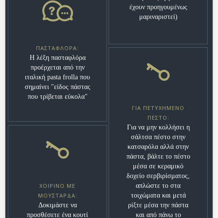
έχουν προηγουμένως
μαριναριστεί)
ΠΑΣΤΑΦΛΌΡΑ:
Η λέξη πασταφλόρα
προέρχεται από την
ιταλική pasta frolla που
σημαίνει "είδος πάστας
που τρίβεται εύκολα"
ΓΙΑ ΠΕΤΥΧΗΜΈΝΟ
ΠΈΣΤΟ:
Για να μην κολλήσει η
σάλτσα πέστο στην
κατσαρόλα αλλά στην
πάστα, βάλτε το πέστο
μέσα σε κεραμικό
δοχείο σερβιρίσματος,
ΧΟΙΡΙΝΌ ΜΕ
απλώστε το στα
ΜΟΥΣΤΆΡΔΑ:
τοιχώματα και μετά
Δοκιμάστε να
ρίξτε μέσα την πάστα
προσθέσετε ένα κουτί
και από πάνω το