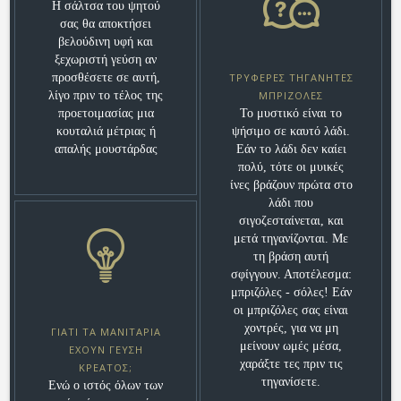
Η σάλτσα του ψητού
σας θα αποκτήσει
βελούδινη υφή και
ξεχωριστή γεύση αν
προσθέσετε σε αυτή,
ΤΡΥΦΕΡΈΣ ΤΗΓΑΝΗΤΈΣ
λίγο πριν το τέλος της
ΜΠΡΙΖΌΛΕΣ
προετοιμασίας μια
Το μυστικό είναι το
κουταλιά μέτριας ή
ψήσιμο σε καυτό λάδι.
απαλής μουστάρδας
Εάν το λάδι δεν καίει
πολύ, τότε οι μυικές
ίνες βράζουν πρώτα στο
λάδι που
σιγοζεσταίνεται, και
μετά τηγανίζονται. Με
τη βράση αυτή
σφίγγουν. Αποτέλεσμα:
μπριζόλες - σόλες! Εάν
οι μπριζόλες σας είναι
χοντρές, για να μη
ΓΙΑΤΊ ΤΑ ΜΑΝΙΤΆΡΙΑ
μείνουν ωμές μέσα,
ΈΧΟΥΝ ΓΕΎΣΗ
χαράξτε τες πριν τις
ΚΡΈΑΤΟΣ;
τηγανίσετε.
Ενώ ο ιστός όλων των