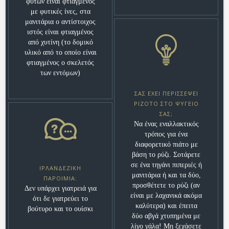
φυτών είναι φτιαγμένος
με φυτικές ίνες, στα
μανιτάρια ο αντίστοιχος
ιστός είναι φτιαγμένος
από χυτίνη (το δομικό
υλικό από το οποίο είναι
φτιαγμένος ο σκελετός
των εντόμων)
ΣΑΣ ΈΧΕΙ ΠΕΡΙΣΣΈΨΕΙ
ΡΙΖΌΤΟ ΣΤΟ ΨΥΓΕΊΟ
ΣΑΣ;
Να ένας εναλλακτικός
τρόπος για ένα
διαφορετικό πιάτο με
βάση το ρύζι. Σοτάρετε
σε ένα τηγάνι πιπεριές ή
ΙΡΛΑΝΔΈΖΙΚΗ
μανιτάρια ή και τα δύο,
ΠΑΡΟΙΜΊΑ:
προσθέτετε το ρύζι (αν
Δεν υπάρχει γιατρειά για
είναι με λαχανικά ακόμα
ότι δε γιατρεύει το
καλύτερα) και έπειτα
βούτυρο και το ουίσκι
δύο αβγά χτυπημένα με
λίγο γάλα! Μη ξεχάσετε