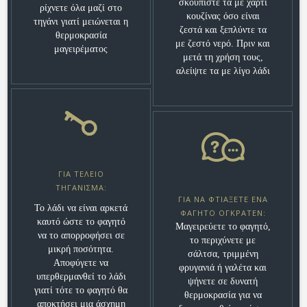
σκουπίστε τα με χαρτί
ρίχνετε όλα μαζί στο
κουζίνας όσο είναι
τηγάνι γιατί μειώνεται η
ζεστά και ξεπλύντε τα
θερμοκρασία
με ζεστό νερό. Πριν και
μαγειρέματος
μετά τη χρήση τους,
αλείψτε τα με λίγο λάδι
ΓΙΑ ΤΈΛΕΙΟ
ΤΗΓΆΝΙΣΜΑ:
ΓΙΑ ΝΑ ΦΤΙΆΞΕΤΕ ΈΝΑ
Το λάδι να είναι αρκετά
ΦΑΓΗΤΌ ΟΓΚΡΑΤΈΝ:
καυτό ώστε το φαγητό
Μαγειρεύετε το φαγητό,
να το απορροφήσει σε
το περιχύνετε με
μικρή ποσότητα.
σάλτσα, τριμμένη
Αποφύγετε να
φρυγανιά ή γαλέτα και
υπερθερμανθεί το λάδι
ψήνετε σε δυνατή
γιατί τότε το φαγητό θα
θερμοκρασία για να
αποκτήσει μια άσχημη