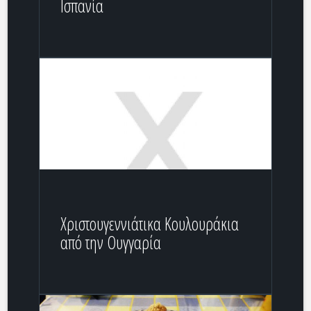
Ισπανία
Χριστουγεννιάτικα Κουλουράκια
από την Ουγγαρία