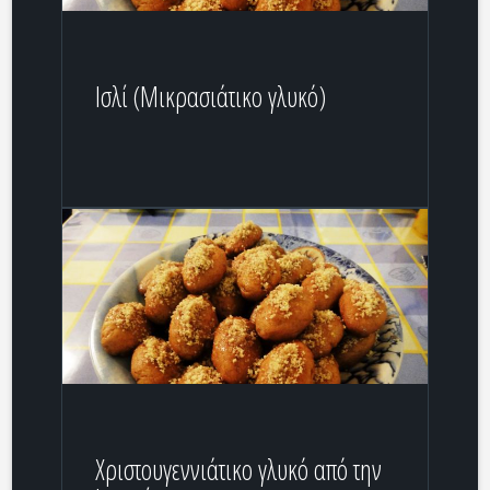
Ισλί (Μικρασιάτικο γλυκό)
Χριστουγεννιάτικο γλυκό από την