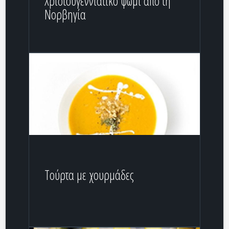
Χριστουγεννιάτικο ψωμί από τη
Νορβηγία
Τούρτα με χουρμάδες