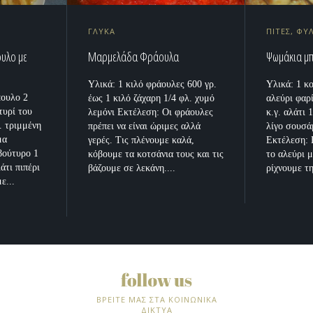
ΓΛΥΚΑ
ΠΙΤΕΣ, ΦΥ
ουλο με
Μαρμελάδα Φράουλα
Ψωμάκια μ
Υλικά: 1 κιλό φράουλες 600 γρ.
Υλικά: 1 κ
πουλο 2
έως 1 κιλό ζάχαρη 1/4 φλ. χυμό
αλεύρι φαρ
τυρί του
λεμόνι Εκτέλεση: Οι φράουλες
κ.γ. αλάτι 
. τριμμένη
πρέπει να είναι ώριμες αλλά
λίγο σουσά
μα
γερές. Τις πλένουμε καλά,
Εκτέλεση: 
 βούτυρο 1
κόβουμε τα κοτσάνια τους και τις
το αλεύρι μ
άτι πιπέρι
βάζουμε σε λεκάνη....
ρίχνουμε τη
ε...
ΒΡΕΙΤΕ ΜΑΣ ΣΤΑ ΚΟΙΝΩΝΙΚΑ
ΔΙΚΤΥΑ