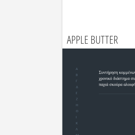
APPLE BUTTER
Α
Συντήρηση κομμένων 
Β
χρονικό διάστημα συ
Γ
παχιά σκούρα αλοιφ
Δ
Ε
Ζ
Η
Θ
Ι
Κ
Λ