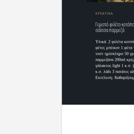
ΚΡΕΑΤΙΚΑ
Γεμιστό φιλέτο κοτόπ
σάλτσα παρμεζά
Υλικά: 2 φιλέτα κοτό
φέτες μπέικον 1 φέτα 
τοστ ημίσκληρο 50 γρ
παρμεζάνα 200ml κρέ
γάλακτος light 1 κ.σ.
κ.σ. λάδι 3 πατάτες αλ
Εκτέλεση: Καθαρίζουμ