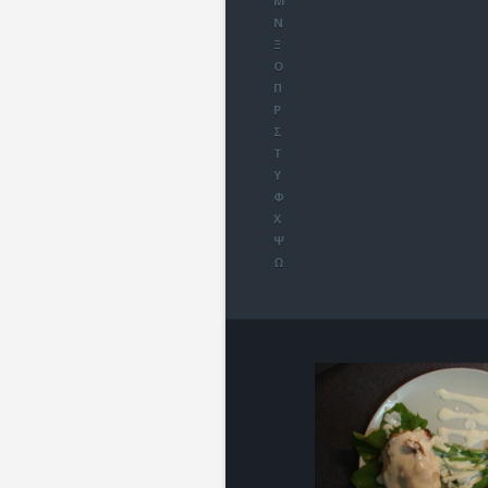
Μ
Ν
Ξ
Ο
Π
Ρ
Σ
Τ
Υ
Φ
Χ
Ψ
Ω