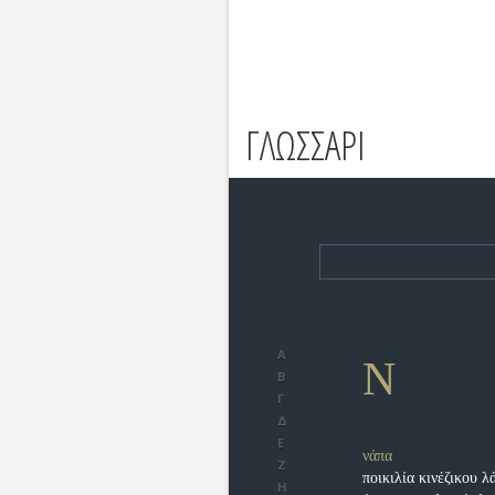
ΓΛΩΣΣΑΡΙ
Α
Ν
Β
Γ
Δ
Ε
νάπα
Ζ
ποικιλία κινέζικου 
Η