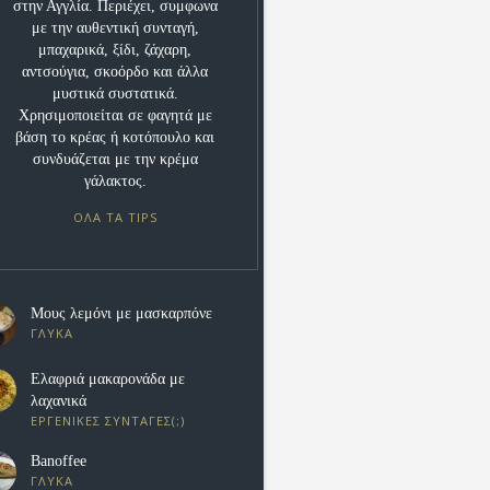
στην Αγγλία. Περιέχει, συμφωνα
με την αυθεντική συνταγή,
μπαχαρικά, ξίδι, ζάχαρη,
αντσούγια, σκοόρδο και άλλα
μυστικά συστατικά.
Χρησιμοποιείται σε φαγητά με
βάση το κρέας ή κοτόπουλο και
συνδυάζεται με την κρέμα
γάλακτος.
ΟΛΑ ΤΑ TIPS
Μους λεμόνι με μασκαρπόνε
ΓΛΥΚΑ
Eλαφριά μακαρονάδα με
λαχανικά
ΕΡΓΕΝΙΚΕΣ ΣΥΝΤΑΓΕΣ(;)
Banoffee
ΓΛΥΚΑ