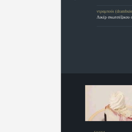
ντραμπούι (drambuie
Λικέρ σκωτσέζικου ο