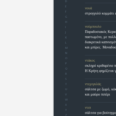
D
E
νουά
F
στρογγυλό κομμάτι 
G
H
νούμπουλο
I
Παραδοσιακός Κερκυ
J
παστωμένο, με πολλ
K
διακριτικά καπνισμ
L
και μπίρες. Μοναδι
M
N
O
ντάκος
P
σκληρό κριθαρένιο πα
Q
Η Κρήτη φημίζεται γ
R
S
T
ντεμιγκλάς
U
σάλτσα με ζωμό, κό
V
και μαύρο πιπέρι
W
X
ντιπ
Y
σάλτσα για βούτηγμ
Z