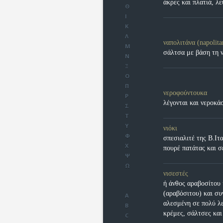
άκρες και πλατιά, λ
Θ
Ι
Κ
Λ
ναπολιτάνα (napolita
Μ
σάλτσα με βάση τη 
Ν
Ξ
Ο
Π
νεροφούντουκα
Ρ
λέγονται και νεροκά
Σ
Τ
Υ
νιόκι
Φ
σπεσιαλιτέ της Β.Ιτ
Χ
πουρέ πατάτας και σ
Ψ
Ω
νισεστές
ή άνθος αραβοσίτου
(αραβόσιτου) και σ
A
αλεσμένη σε πολύ λε
B
κρέμες, σάλτσες και
C