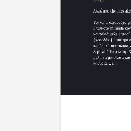
ΓΛΥΚΑ
Αλλιώτικο cheesecak
Υλικά: 1 ζαχαρούχο γ
μπισκότα miranda καν
κουταλιά μέλι 1 γιαού
{κεσεδάκι} 1 ποτήρι 
καρύδια 1 κουταλάκι 
λεμονιού Εκτέλεση: 
μέλι, τα μπισκότα και
καρύδια. Σε...