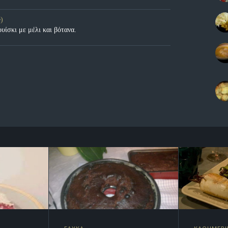
)
υίσκι με μέλι και βότανα.