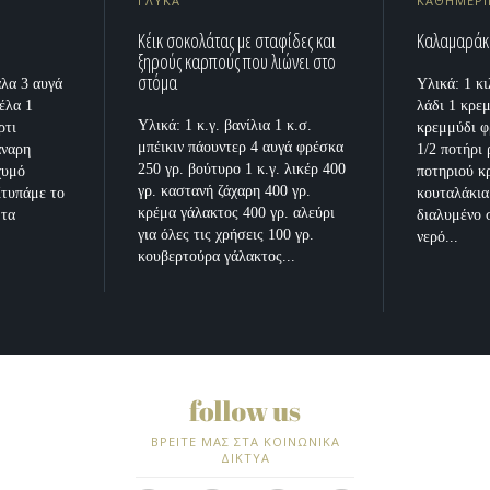
ΓΛΥΚΑ
ΚΑΘΗΜΕΡΙ
e
Κέικ σοκολάτας με σταφίδες και
Καλαμαράκι
ξηρούς καρπούς που λιώνει στο
στόμα
άλα 3 αυγά
Υλικά: 1 κ
έλα 1
λάδι 1 κρε
Υλικά: 1 κ.γ. βανίλια 1 κ.σ.
ρτι
κρεμμύδι φ
μπέικιν πάουντερ 4 αυγά φρέσκα
αναρη
1/2 ποτήρι 
250 γρ. βούτυρο 1 κ.γ. λικέρ 400
χυμό
ποτηριού κ
γρ. καστανή ζάχαρη 400 γρ.
Χτυπάμε το
κουταλάκια
κρέμα γάλακτος 400 γρ. αλεύρι
 τα
διαλυμένο 
για όλες τις χρήσεις 100 γρ.
νερό...
κουβερτούρα γάλακτος...
ΒΡΕΙΤΕ ΜΑΣ ΣΤΑ ΚΟΙΝΩΝΙΚΑ
ΔΙΚΤΥΑ