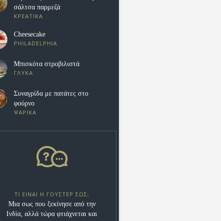
σάλτσα παρμεζά
ΚΡΕΑΤΙΚΑ
Cheesecake
PHILADELPHIA
Μπισκότα στροβιλιστά
ΓΛΥΚΑ
Συναγρίδα με πατάτες στο
φούρνο
ΨΑΡΙΚΑ
ΤΙ ΕΊΝΑΙ Η ΓΟΎΣΤΕΡ ΣΩΣ;
Μια σως που ξεκίνησε από την
Ινδία, αλλά τώρα φτιάχνεται και