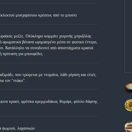
εκλεκτού μοσχαρίσιου κρέατος από το μπούτι
ραϊκός μεζές. Ολόκληρο κομμάτι χοιρινής μπριζόλας
ά αρωματικά βότανα ωριμασμένο μέσα σε φυσικό έντερο,
ένο. Κατάλληλο να συνοδευτεί από αποστάγματα κρασιά
κή πρόταση για μπουφέδες
ξιμάδι, που τρώγεται με ντομάτα, λάδι ρίγανη και ελιές.
ια τον "ντάκο".
κκινο κρασί, φρέσκα κρεμμυδάκια, θυμάρι, φύλλο δάφνης
α ψωμιού, λαχανικών