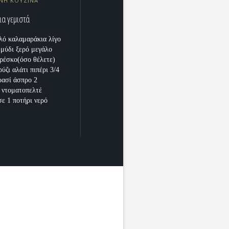
ΝΗ ΚΟΥΖΙΝΑ
α γεμιστά
ιλό καλαμαράκια λίγο
μμύδι ξερό μεγάλο
ρέσκο(όσο θέλετε)
ρύζι αλάτι πιπέρι 3/4
ρασί άσπρο 2
 ντοματοπελτέ
σε 1 ποτήρι νερό