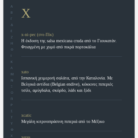
Α
X
Β
Γ
Δ
Ε
x-ni-pec (σνι-Πίκ)
Ζ
Η έκδοση της salsa mexicana cruda από το Γιουκατάν.
Η
Φτιαγμένη με χυμό από πικρά πορτοκάλια
Θ
Ι
Κ
Λ
xato
Μ
Ισπανική χειμερινή σαλάτα, από την Καταλονία. Με
Ν
Βελγικά αντίδια (Belgian endive), κόκκινες πιπεριές
Ξ
τσίλι, αμύγδαλα, σκόρδο, λάδι και ξύδι
Ο
Π
Ρ
Σ
xcatic
Τ
Μεγάλη κιτρινοπράσινη πιπεριά από το Μέξικο
Υ
Φ
Χ
xeres