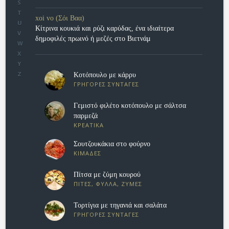
S
T
xoi vo (Σόι Βαα)
U
Κίτρινα κουκιά και ρύζι καρύδας, ένα ιδιαίτερα
V
δημοφιλές πρωινό ή μεζές στο Βιετνάμ
W
X
Y
Z
Κοτόπουλο με κάρρυ
ΓΡΗΓΟΡΕΣ ΣΥΝΤΑΓΕΣ
Γεμιστό φιλέτο κοτόπουλο με σάλτσα
παρμεζά
ΚΡΕΑΤΙΚΑ
Σουτζουκάκια στο φούρνο
ΚΙΜΑΔΕΣ
Πίτσα με ζύμη κουρού
ΠΙΤΕΣ, ΦΥΛΛΑ, ΖΥΜΕΣ
Τορτίγια με τηγανιά και σαλάτα
ΓΡΗΓΟΡΕΣ ΣΥΝΤΑΓΕΣ