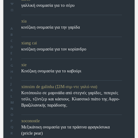
Ψ
γαλλική ονομασία για το σέρυ
Ω
xia
κινέζικη ονομασία για την γαρίδα
A
B
C
xiang cai
D
κινέζικη ονομασία για τον κορίανδρο
E
F
xie
G
Κινέζικη ονομασία για το καβούρι
H
I
J
ximxim de galinha (ΣΙΜ-σιμ-ντε γαλιί-νια)
K
Κοτόπουλο σε μαρινάδα από στεγνές γαρίδες, πιπεριές
L
τσίλι, τζίντζερ και κάσιους. Κλασσικό πιάτο της Αφρο-
M
Βραζιλιανικής παράδοσης.
N
O
P
xoconostle
Q
Μεξικάνικη ονομασία για τα πράσινα φραγκόσυκα
R
(pricle pear)