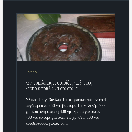
ΓΛΥΚΑ
Κέικ σοκολάτας με σταφίδες και ξηρούς
καρπούς που λιώνει στο στόμα
Υλικά: 1 κ.γ. βανίλια 1 κ.σ. μπέικιν πάουντερ 4
αυγά φρέσκα 250 γρ. βούτυρο 1 κ.γ. λικέρ 400
γρ. καστανή ζάχαρη 400 γρ. κρέμα γάλακτος
400 γρ. αλεύρι για όλες τις χρήσεις 100 γρ.
κουβερτούρα γάλακτος...