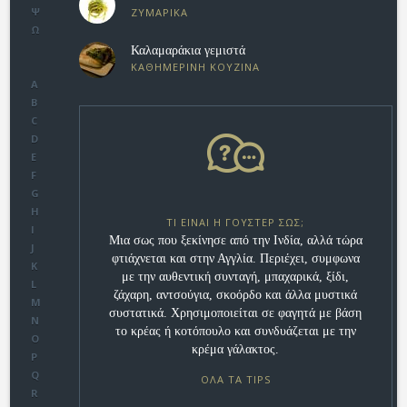
Ψ
ΖΥΜΑΡΙΚΑ
Ω
Καλαμαράκια γεμιστά
ΚΑΘΗΜΕΡΙΝΗ ΚΟΥΖΙΝΑ
A
B
C
D
E
F
G
H
ΤΙ ΕΊΝΑΙ Η ΓΟΎΣΤΕΡ ΣΩΣ;
I
Μια σως που ξεκίνησε από την Ινδία, αλλά τώρα
J
φτιάχνεται και στην Αγγλία. Περιέχει, συμφωνα
K
με την αυθεντική συνταγή, μπαχαρικά, ξίδι,
L
ζάχαρη, αντσούγια, σκοόρδο και άλλα μυστικά
M
συστατικά. Χρησιμοποιείται σε φαγητά με βάση
N
το κρέας ή κοτόπουλο και συνδυάζεται με την
O
κρέμα γάλακτος.
P
Q
ΟΛΑ ΤΑ TIPS
R