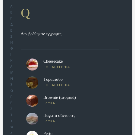
Α
Q
Β
Γ
Δ
Ε
Δεν βρέθηκαν εγγραφές...
Ζ
Η
Θ
Ι
Κ
Cheesecake
Λ
PHILADELPHIA
Μ
Ν
Τυραμισού
Ξ
PHILADELPHIA
Ο
Π
Brownie (ατομικά)
Ρ
ΓΛΥΚΑ
Σ
Τ
Παγωτό σάντουιτς
Υ
ΓΛΥΚΑ
Φ
Χ
Pesto