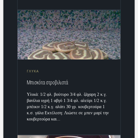
ΓΛΥΚΑ
Μπισκότα στροβιλιστά
Υλικά: 1/2 φλ. βούτυρο 3/4 φλ. ζάχαρη 2 κ.γ.
βανίλια υγρή 1 αβγό 1 3/4 φλ. αλεύρι 1/2 κ.γ.
μπέικιν 1/2 κ.γ. αλάτι 30 γρ. κουβερτούρα 1
κ.σ. γάλα Εκτέλεση: Λιώστε σε μπεν μαρί την
κουβερτούρα και...