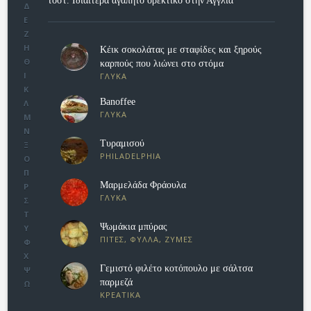
τοστ. Iδιαίτερα αγαπητό ορεκτικό στην Αγγλία
Δ
Ε
Ζ
Η
Κέικ σοκολάτας με σταφίδες και ξηρούς
Θ
καρπούς που λιώνει στο στόμα
Ι
ΓΛΥΚΑ
Κ
Banoffee
Λ
ΓΛΥΚΑ
Μ
Ν
Τυραμισού
Ξ
PHILADELPHIA
Ο
Π
Μαρμελάδα Φράουλα
Ρ
ΓΛΥΚΑ
Σ
Τ
Ψωμάκια μπύρας
Υ
ΠΙΤΕΣ, ΦΥΛΛΑ, ΖΥΜΕΣ
Φ
Χ
Γεμιστό φιλέτο κοτόπουλο με σάλτσα
Ψ
παρμεζά
Ω
ΚΡΕΑΤΙΚΑ