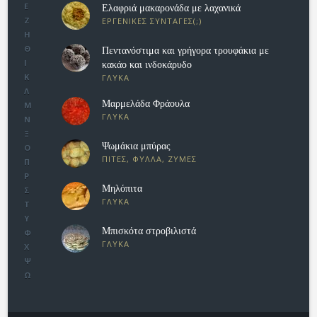
Ε
Eλαφριά μακαρονάδα με λαχανικά
Ζ
ΕΡΓΕΝΙΚΕΣ ΣΥΝΤΑΓΕΣ(;)
Η
Θ
Πεντανόστιμα και γρήγορα τρουφάκια με
Ι
κακάο και ινδοκάρυδο
Κ
ΓΛΥΚΑ
Λ
Μαρμελάδα Φράουλα
Μ
ΓΛΥΚΑ
Ν
Ξ
Ψωμάκια μπύρας
Ο
ΠΙΤΕΣ, ΦΥΛΛΑ, ΖΥΜΕΣ
Π
Ρ
Μηλόπιτα
Σ
ΓΛΥΚΑ
Τ
Υ
Μπισκότα στροβιλιστά
Φ
ΓΛΥΚΑ
Χ
Ψ
Ω