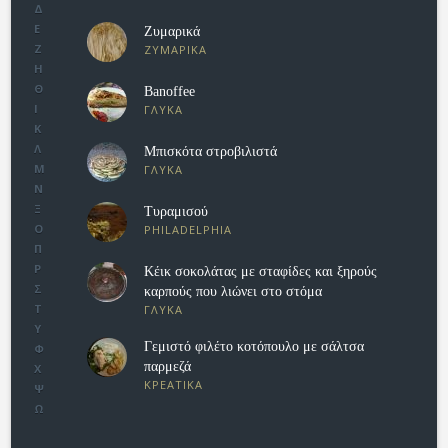
Δ
Ε
Ζυμαρικά
Ζ
ΖΥΜΑΡΙΚΑ
Η
Θ
Banoffee
Ι
ΓΛΥΚΑ
Κ
Λ
Μπισκότα στροβιλιστά
Μ
ΓΛΥΚΑ
Ν
Ξ
Τυραμισού
Ο
PHILADELPHIA
Π
Ρ
Κέικ σοκολάτας με σταφίδες και ξηρούς
Σ
καρπούς που λιώνει στο στόμα
Τ
ΓΛΥΚΑ
Υ
Γεμιστό φιλέτο κοτόπουλο με σάλτσα
Φ
παρμεζά
Χ
ΚΡΕΑΤΙΚΑ
Ψ
Ω