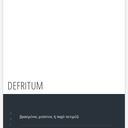
DEFRITUM
Α
βρασμένος μούστος ή παχύ πετιμέζι
Β
Γ