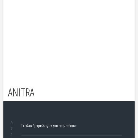
ANITRA
Α
Ιταλική ορολογία για την πάπια
Β
Γ