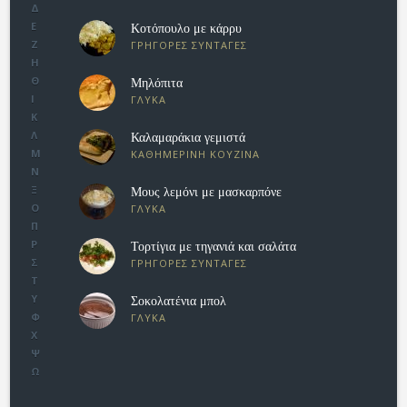
Δ
Ε
Κοτόπουλο με κάρρυ
Ζ
ΓΡΗΓΟΡΕΣ ΣΥΝΤΑΓΕΣ
Η
Θ
Μηλόπιτα
Ι
ΓΛΥΚΑ
Κ
Λ
Καλαμαράκια γεμιστά
Μ
ΚΑΘΗΜΕΡΙΝΗ ΚΟΥΖΙΝΑ
Ν
Ξ
Μους λεμόνι με μασκαρπόνε
Ο
ΓΛΥΚΑ
Π
Ρ
Τορτίγια με τηγανιά και σαλάτα
Σ
ΓΡΗΓΟΡΕΣ ΣΥΝΤΑΓΕΣ
Τ
Υ
Σοκολατένια μπολ
Φ
ΓΛΥΚΑ
Χ
Ψ
Ω