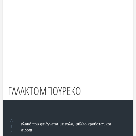
ΓΑΛΑΚΤΟΜΠΟΥΡΕΚΟ
Α
γλυκό που φτιάχνεται με γάλα, φύλλο κρούστας και
Β
σιρόπι
Γ