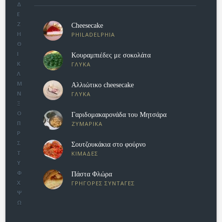
Δ
Ε
Ζ
Cheesecake
Η
PHILADELPHIA
Θ
Ι
Κουραμπιέδες με σοκολάτα
Κ
ΓΛΥΚΑ
Λ
Μ
Αλλιώτικο cheesecake
Ν
ΓΛΥΚΑ
Ξ
Ο
Γαριδομακαρονάδα του Μητσάρα
Π
ΖΥΜΑΡΙΚΑ
Ρ
Σ
Σουτζουκάκια στο φούρνο
Τ
ΚΙΜΑΔΕΣ
Υ
Φ
Πάστα Φλώρα
Χ
ΓΡΗΓΟΡΕΣ ΣΥΝΤΑΓΕΣ
Ψ
Ω