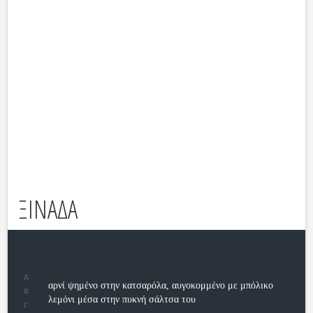
ΞΙΝΑΔΑ
Α
αρνί ψημένο στην κατσαρόλα, αυγοκομμένο με μπόλικο
Β
λεμόνι μέσα στην πυκνή σάλτσα του
Γ