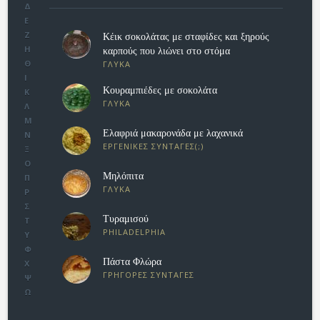
Δ
Ε
Ζ
Κέικ σοκολάτας με σταφίδες και ξηρούς
Η
καρπούς που λιώνει στο στόμα
Θ
ΓΛΥΚΑ
Ι
Κουραμπιέδες με σοκολάτα
Κ
ΓΛΥΚΑ
Λ
Μ
Eλαφριά μακαρονάδα με λαχανικά
Ν
ΕΡΓΕΝΙΚΕΣ ΣΥΝΤΑΓΕΣ(;)
Ξ
Ο
Μηλόπιτα
Π
ΓΛΥΚΑ
Ρ
Σ
Τυραμισού
Τ
PHILADELPHIA
Υ
Φ
Πάστα Φλώρα
Χ
ΓΡΗΓΟΡΕΣ ΣΥΝΤΑΓΕΣ
Ψ
Ω