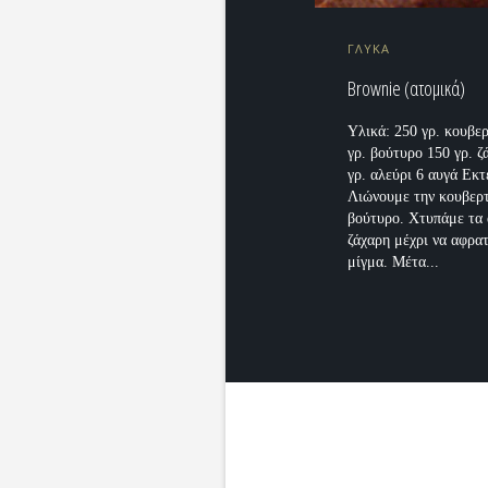
ΓΛΥΚΑ
Brownie (ατομικά)
Υλικά: 250 γρ. κουβε
γρ. βούτυρο 150 γρ. ζ
γρ. αλεύρι 6 αυγά Εκτ
Λιώνουμε την κουβερ
βούτυρο. Χτυπάμε τα 
ζάχαρη μέχρι να αφρα
μίγμα. Μέτα...