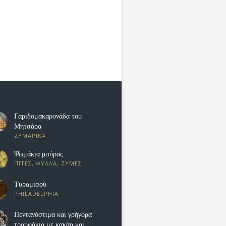
Γαριδομακαρονάδα του
Μητσάρα
ΖΥΜΑΡΙΚΑ
Ψωμάκια μπύρας
ΠΙΤΕΣ, ΦΥΛΛΑ, ΖΥΜΕΣ
Τυραμισού
PHILADELPHIA
Πεντανόστιμα και γρήγορα
τρουφάκια με κακάο και