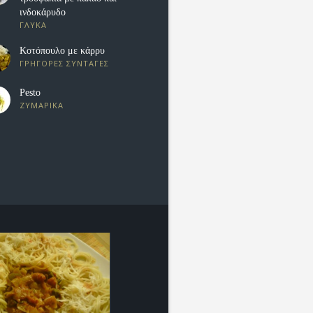
ινδοκάρυδο
ΓΛΥΚΑ
Κοτόπουλο με κάρρυ
ΓΡΗΓΟΡΕΣ ΣΥΝΤΑΓΕΣ
Pesto
ΖΥΜΑΡΙΚΑ