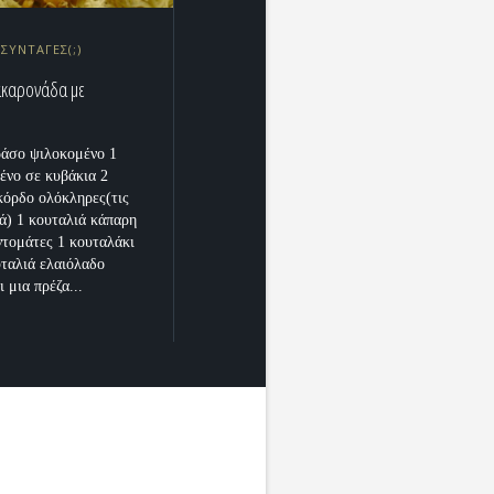
 ΣΥΝΤΑΓΕΣ(;)
ακαρονάδα με
ράσο ψιλοκομένο 1
ένο σε κυβάκια 2
κόρδο ολόκληρες(τις
ά) 1 κουταλιά κάπαρη
ντομάτες 1 κουταλάκι
υταλιά ελαιόλαδο
ι μια πρέζα...