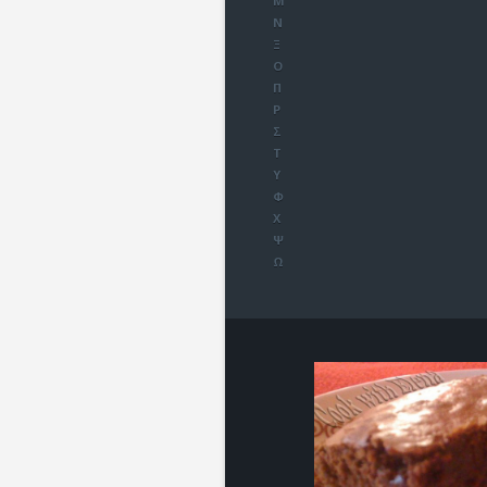
Μ
Ν
Ξ
Ο
Π
Ρ
Σ
Τ
Υ
Φ
Χ
Ψ
Ω