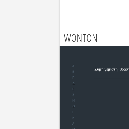
WONTON
Α
Ζύμη γεμιστή, βρασ
Β
Γ
Δ
Ε
Ζ
Η
Θ
Ι
Κ
Λ