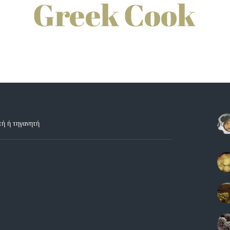
τή ή τηγανητή