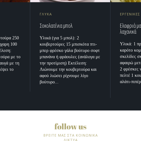
ΓΛΥΚΑ
ΕΡΓΕΝΙΚΕΣ
Σοκολατένια μπολ
Eλαφριά μ
λαχανικά
ρτούρα 250
Υλικά (για 5 μπολ): 2
Υλικά: 1 π
άχαρη 100
κουβερτούρες 15 μπισκότα πτι-
καρότο κομ
έλεση:
μπερ φρέσκο γάλα βούτυρο σοφτ
σκελίδες σ
τούρα με το
μπανάνα ή φράουλες (ανάλογα με
αφαιρώ μετ
αυγά με τη
την προτίμιση) Εκτέλεση:
2 φρέσκες 
τέψει το
Λιώνουμε την κουβερτούρα και
πελτέ 1 κο
αφού λιώσει ρίχνουμε λίγο
αλάτι-πιπέρ
βούτυρο...
ΒΡΕΙΤΕ ΜΑΣ ΣΤΑ ΚΟΙΝΩΝΙΚΑ
ΔΙΚΤΥΑ