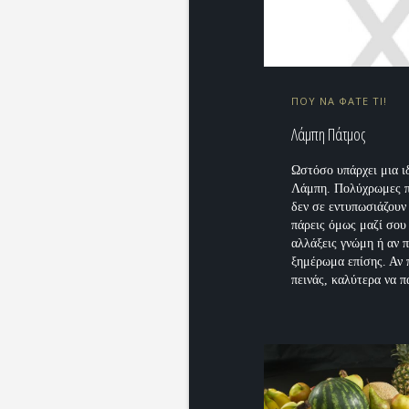
ΠΟΥ ΝΑ ΦΑΤΕ ΤΙ!
Λάμπη Πάτμος
Ωστόσο υπάρχει μια ιδ
Λάμπη. Πολύχρωμες π
δεν σε εντυπωσιάζουν 
πάρεις όμως μαζί σου
αλλάξεις γνώμη ή αν 
ξημέρωμα επίσης. Αν 
πεινάς, καλύτερα να πα