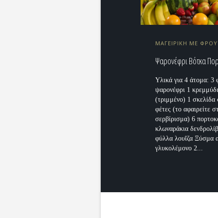
ΜΑΓΕΙΡΙΚΗ ΜΕ ΦΡΟ
Ψαρονέφρι Βότκα Πορ
Υλικά για 4 άτομα: 3 
ψαρονέφρι 1 κρεμμύδ
(τριμμένο) 1 σκελίδα
φέτες (το αφαιρείτε σ
σερβίρισμα) 6 πορτοκ
κλωναράκια δενδρολί
φύλλα λουΐζα Ξύσμα 
γλυκολέμονο 2...