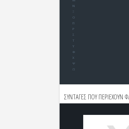
Μ
Ν
Ξ
Ο
Π
Ρ
Σ
Τ
Υ
Φ
Χ
Ψ
Ω
ΣΥΝΤΑΓΕΣ ΠΟΥ ΠΕΡΙΕΧΟΥΝ 