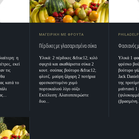
ΜΑΓΕΙΡΙΚΗ ΜΕ ΦΡΟΥΤΑ
PHILADELP
Πέρδικες με γλασαρισμένα σύκα
Φασιανός με
ιαίτερη: η
Υλικά: 2 πέρδικες &frac12; κιλό
Υλικά 1 φα
έτρες, εκεί
σφιχτά και ακαθάριστα σύκα 2
φρέσκο βού
αν τις
κουτ. σούπας βούτυρο &frac12;
βούτυρο γά
 θα
φλυτζ. μαύρη ζάχαρη 2 ποτήρια
Jack Danie
πας κατά το
φρεσκοστυμένο χυμό
της προτίμ
πάλι
πορτοκαλιού λίγο ούζο
μαϊντανό 1
ς...
Εκτέλεση: Αλατοπιπερώστε
(ψιλοκομμέ
δυο...
(βρασμένη.