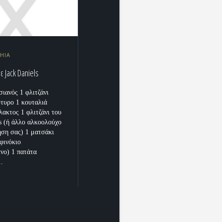
HIA
 Jack Daniels
σιανός 1 φλιτζάνι
τυρο 1 κουταλιά
λακτος 1 φλιτζάνι του
ls (ή άλλο αλκοολούχο
ηση σας) 1 ματσάκι
 φινόκιο
νο) 1 πατάτα
..