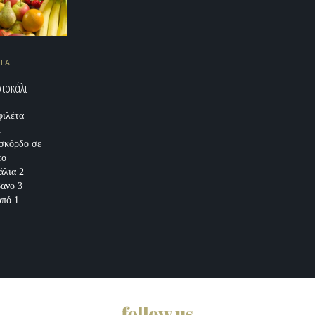
ΥΤΑ
τοκάλι
φιλέτα
ι
 σκόρδο σε
το
άλια 2
βανο 3
από 1