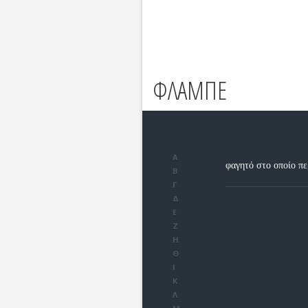
ΦΛΑΜΠΕ
Α
φαγητό στο οποίο π
Β
Γ
Δ
Ε
Ζ
Η
Θ
Ι
Κ
Λ