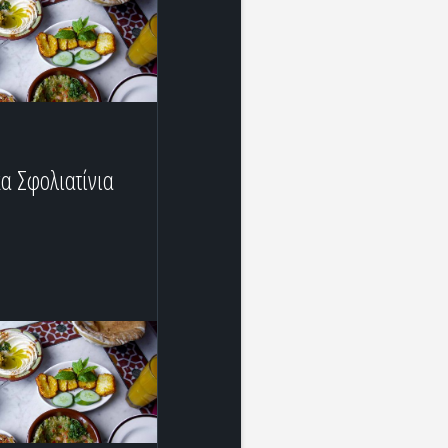
κα Σφολιατίνια