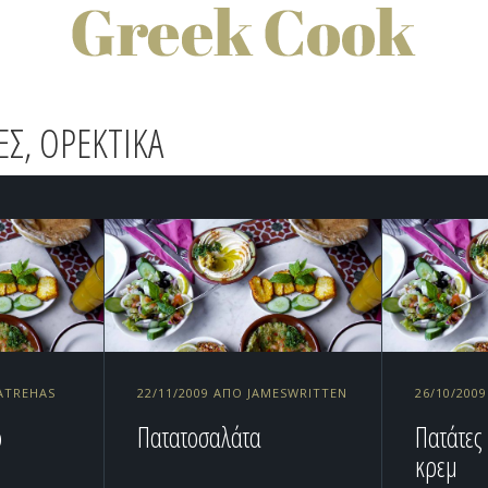
Σ, ΟΡΕΚΤΙΚΑ
PATREHAS
22/11/2009 ΑΠΌ JAMESWRITTEN
26/10/200
ο
Πατατοσαλάτα
Πατάτες
κρεμ