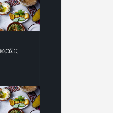
κεφτέδες