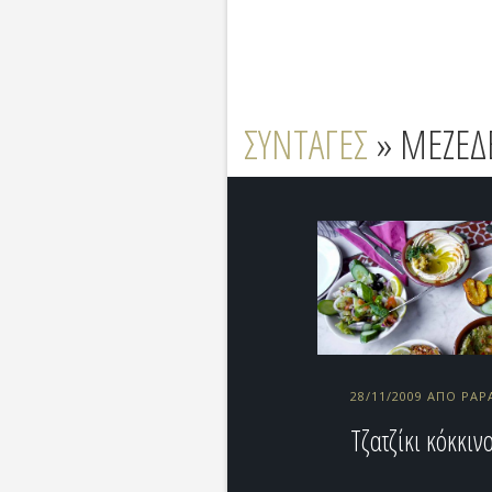
ΣΥΝΤΑΓΕΣ
» ΜΕΖΕΔΕ
28/11/2009 ΑΠΌ PA
Τζατζίκι κόκκιν