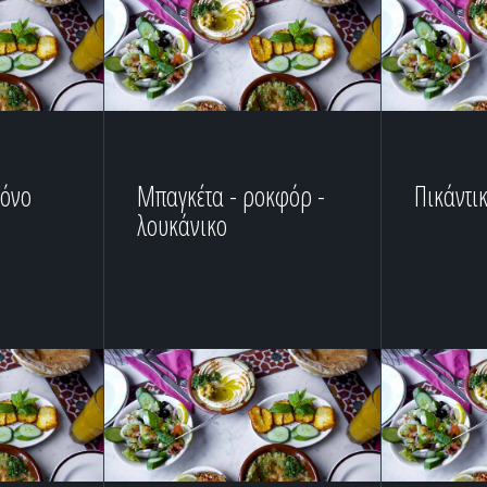
τόνο
Μπαγκέτα - ροκφόρ -
Πικάντι
λουκάνικο