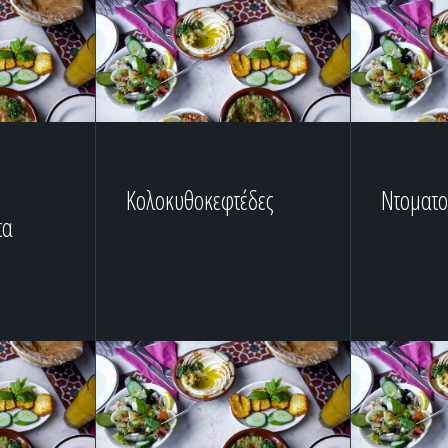
Κολοκυθοκεφτέδες
Ντοματο
τα