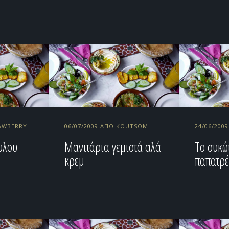
RAWBERRY
06/07/2009 ΑΠΌ KOUTSOM
24/06/200
υλου
Μανιτάρια γεμιστά αλά
Το συκώτ
κρεμ
παπατρ