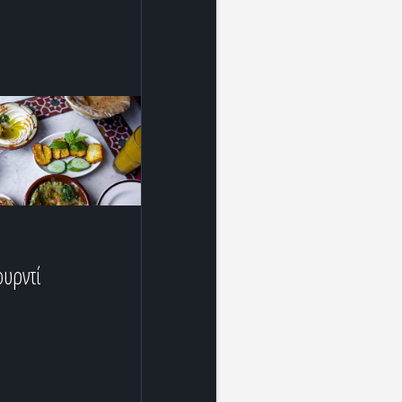
υρντί