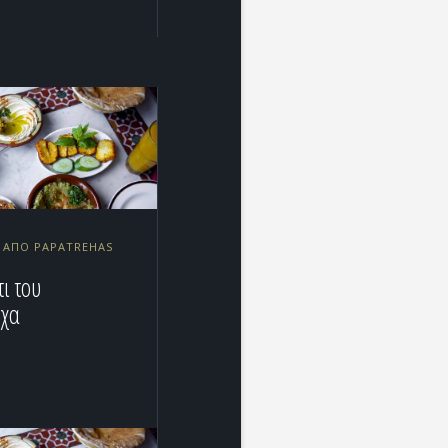
9 ΑΠΌ PAPATREHAS
ι του
έχα