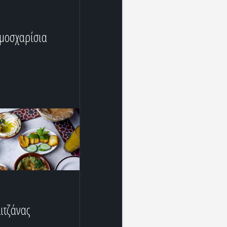
μοσχαρίσια
λιτζάνας