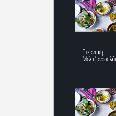
Πικάντικη
Μελιτζανοσαλά