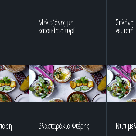
Μελιτζάνες με
Σπλήνα 
κατσικίσιο τυρί
γεμιστή
άπαρη
Βλασταράκια Φτέρης
Ντιπ με