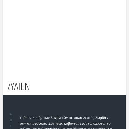
ΖΥΛΙΕΝ
Α
τρόπος κοπής των λαχανικών σε πολύ λεπτές λωρίδες,
Β
σαν σπιρτόξυλα. Συνήθως κόβονται έτσι τα καρότα, το
Γ