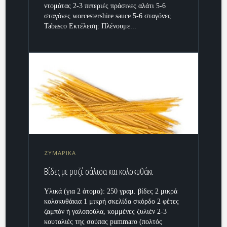
ντομάτας 2-3 πιπεριές πράσινες αλάτι 5-6
σταγόνες worcestershire sauce 5-6 σταγόνες
Tabasco Εκτέλεση: Πλένουμε...
ΖΥΜΑΡΙΚΑ
Βίδες με ροζέ σάλτσα και κολοκυθάκι
Υλικά (για 2 άτομα): 250 γραμ. βίδες 2 μικρά
κολοκυθάκια 1 μικρή σκελίδα σκόρδο 2 φέτες
ζαμπόν ή γαλοπούλα, κομμένες ζυλιέν 2-3
κουταλιές της σούπας pummaro (πολτός