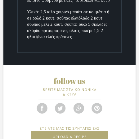
Υλικά: 2,5 κιλά χοιρινό μπούτι σε κομμάτια ή
σε ρολό 2 κουτ. σούπας ελαιόλαδο 2 κουτ.
σούπας μέλι 2 κουτ. σούπας ούζο 5 σκελίδες
σκόρδο πρεσαρισμένες αλάτι, πιπέρι 1,5-2
φλυτζάνια ελιές πράσινες...
ΒΡΕΙΤΕ ΜΑΣ ΣΤΑ ΚΟΙΝΩΝΙΚΑ
ΔΙΚΤΥΑ
ΣΤΕΙΛΤΕ ΜΑΣ ΤΙΣ ΣΥΝΤΑΓΕΣ ΣΑΣ
UPLOAD A RECIPE