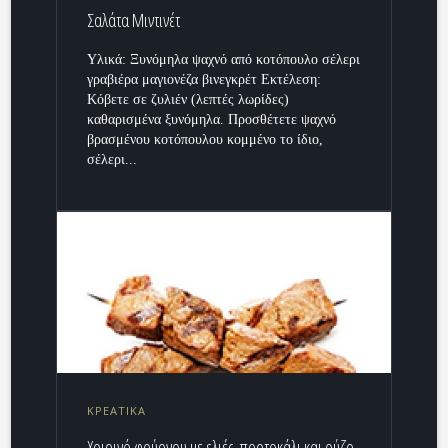
Σαλάτα Μιντινέτ
Υλικά: Ξυνόμηλα ψαχνό από κοτόπουλο σέλερι
γραβιέρα μαγιονέζα βινεγκρέτ Εκτέλεση:
Κόβετε σε ζυλιέν (λεπτές λωρίδες)
καθαρισμένα ξυνόμηλα. Προσθέτετε ψαχνό
βρασμένου κοτόπουλου κομμένο το ίδιο,
σέλερι...
ΚΡΕΑΤΙΚΑ
Χοιρινό φούρνου με ελιές, πορτοκάλι και ούζο