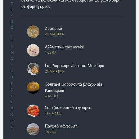
σέλινο, τα κολοκυθάκια και σερβίρονται ως γαρνιτούρα
Δ
σε ψάρι ή κρέας
Ε
Ζ
Η
Θ
Ζυμαρικά
Ι
ΖΥΜΑΡΙΚΑ
Κ
Λ
Αλλιώτικο cheesecake
Μ
ΓΛΥΚΑ
Ν
Ξ
Γαριδομακαρονάδα του Μητσάρα
Ο
ΖΥΜΑΡΙΚΑ
Π
Ρ
Gourmet ψαρόσουπα βλάχου ala
Σ
Pandespani
Τ
ΨΑΡΙΚΑ
Υ
Σουτζουκάκια στο φούρνο
Φ
ΚΙΜΑΔΕΣ
Χ
Ψ
Παγωτό σάντουιτς
Ω
ΓΛΥΚΑ