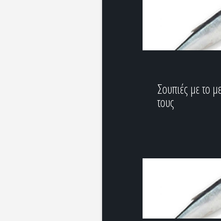
Σουπιές με το μ
τους