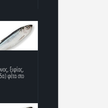
νος, ξιφίας,
δα) φέτα στο