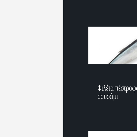
Φιλέτα πέστροφ
σουσάμι