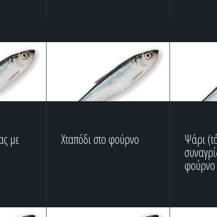
ας με
Χταπόδι στο φούρνο
Ψάρι (τό
συναγρί
φούρνο