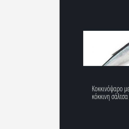
Κοκκινόψαρο μ
κόκκινη σάλτσα