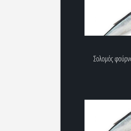
Σολομός φούρν