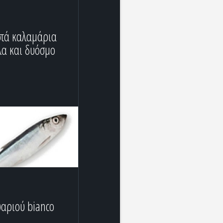
στά καλαμάρια
λα και δυόσμο
ψαριού bianco