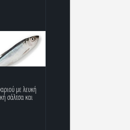
ψαριού με λευκή
κή σάλτσα και