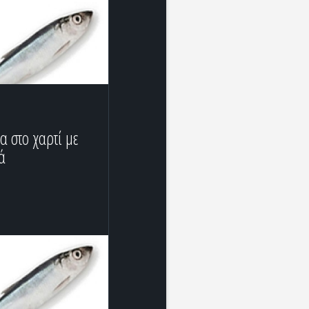
α στο χαρτί με
ά