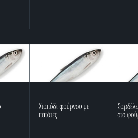
ο
Χταπόδι φούρνου με
Σαρδέλε
πατάτες
στο φού