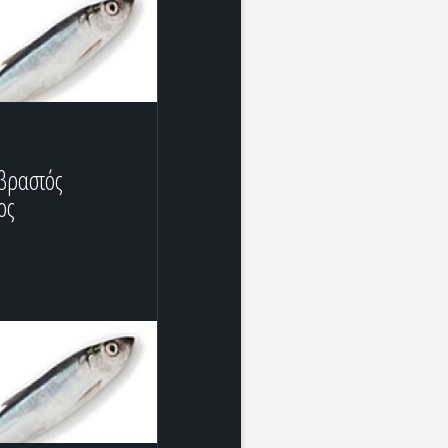
βραστός
ος