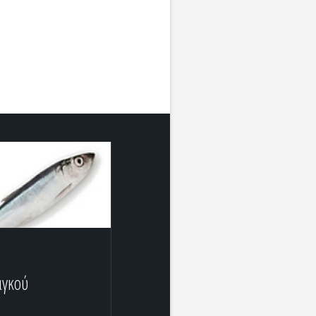
αγκού