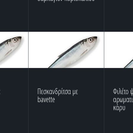
ε
Πεσκανδρίτσα με
Φιλέτο 
bavette
αρωματι
κάρυ