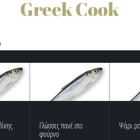
Α
βίκης
Γλώσσες πανέ στο
Ψάρι ρ
φούρνο