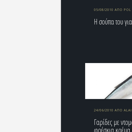
05/08/2010 ΑΠΌ POL
Η σούπα του γι
24/06/2010 ΑΠΌ ALAI
Γαρίδες με ντομ
φρέσκια κρέμα