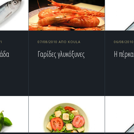
VI
07/08/2010 ΑΠΌ KOULA
06/08/201
νάδα
Γαρίδες γλυκόξυνες
Η πέρκα