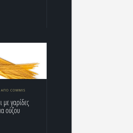
1 ΑΠΌ COMMIS
ι με γαρίδες
μα ούζου