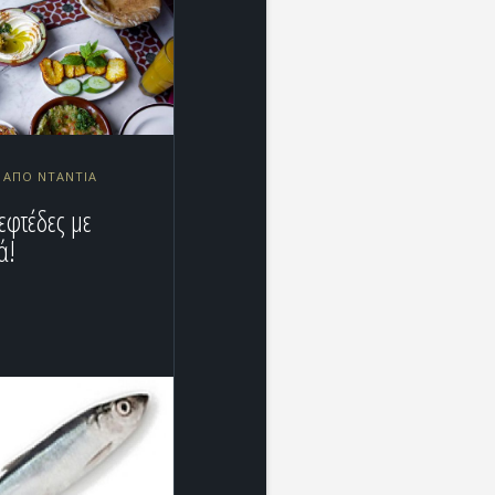
0 ΑΠΌ NTANTIA
εφτέδες με
ά!