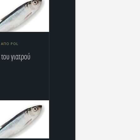
0 ΑΠΌ POL
 του γιατρού