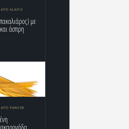
 ΑΠΌ ALAIFIS
πακαλιάρος) με
 και άσπρη
0 ΑΠΌ PANOSB
ένη
μακαρονάδα