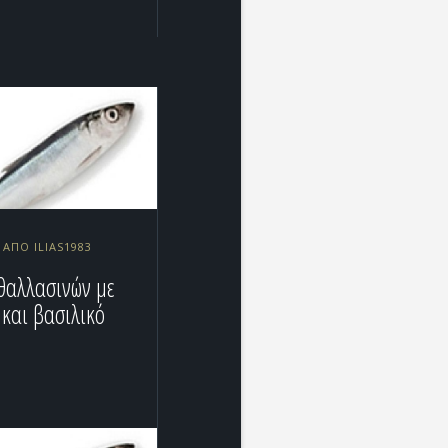
 ΑΠΌ ILIAS1983
θαλλασινών με
 και βασιλικό