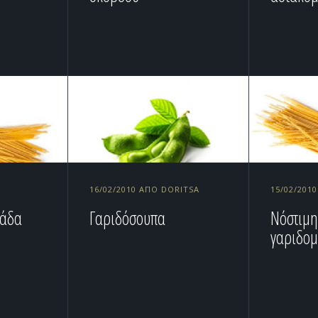
16/02/2010 ΑΠΌ DORITSA
15/02/201
νάδα
Γαριδόσουπα
Νόστιμ
γαριδο