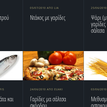
05/07/2010 ΑΠΌ LIA
25/06/2010
ατρού
Ντάκος με γαρίδες
Ψάρι (μ
γαρίδες
σάλτσα
FIS
24/06/2010 ΑΠΌ EUAKI
03/06/201
άτα και
Γαρίδες μα σάλτσα
Μεθυσμ
σκόρδου
αστακο