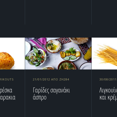
DRIKOUTS
21/01/2012 ΑΠΌ ZH284
30/08/201
φρέσκα
Γαρίδες σαγανάκι
Λιγκουίν
ταρακια
άσπρο
και κρέ