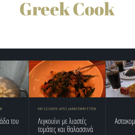
NB
08/12/2009 ΑΠΌ JAMESWRITTEN
άδα του
Λιγκουίνι με λιαστές
Αστακο
τομάτες και θαλασσινά