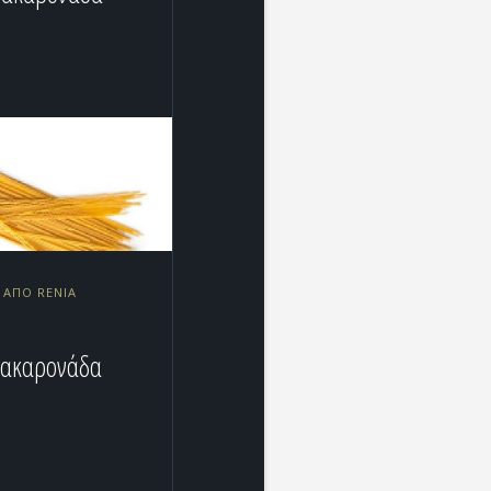
0 ΑΠΌ RENIA
η
μακαρονάδα