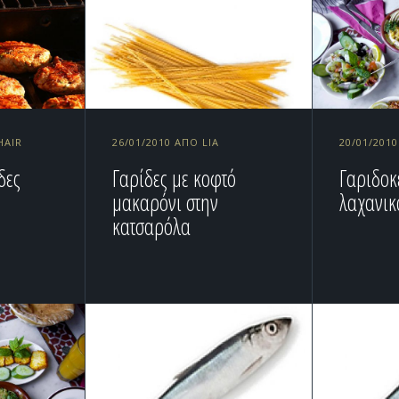
HAIR
26/01/2010 ΑΠΌ LIA
20/01/201
δες
Γαρίδες με κοφτό
Γαριδοκ
μακαρόνι στην
λαχανικ
κατσαρόλα