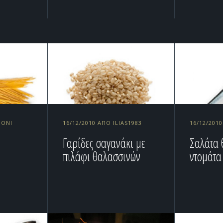
IONI
16/12/2010 ΑΠΌ ILIAS1983
16/12/2010
Γαρίδες σαγανάκι με
Σαλάτα 
πιλάφι θαλασσινών
ντομάτα